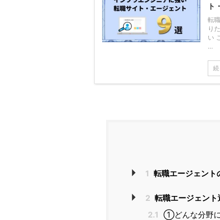
ト
転
り
い 
…
続
1
転職エージェント
2
転職エージェント
2.1
①どんな分野に