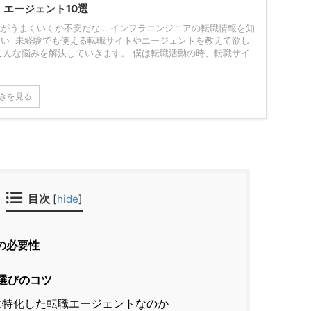
・エージェント10選
職がうまくいくか不安だな… インフラエンジニアの転職情報を知
たい 未経験でも使える転職サイトやエージェントを教えて欲し
こんな悩みを解決していきます。 僕は転職活動の時、転職サイ
きを見る
目次
[
hide
]
の必要性
選びのコツ
特化した転職エージェントなのか