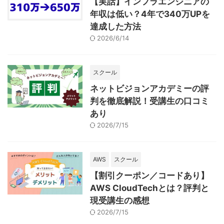
【実話】インフラエンジニアの
年収は低い？4年で340万UPを
達成した方法
2026/6/14
スクール
ネットビジョンアカデミーの評
判を徹底解説！受講生の口コミ
あり
2026/7/15
AWS
スクール
【割引クーポン／コードあり】
AWS CloudTechとは？評判と
現受講生の感想
2026/7/15